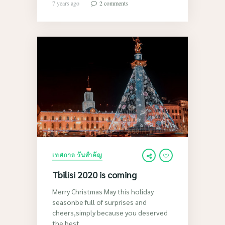
7 years ago
2 comments
เทศกาล วันสำคัญ
Tbilisi 2020 is coming
Merry Christmas May this holiday
seasonbe full of surprises and
cheers,simply because you deserved
the best