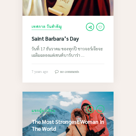
เทศกาล วันสำคัญ
Saint Barbara’s Day
วันที่ 17 ธันวาคม ของทุกปี ชาวจอร์เจียจะ
เฉลิมฉลองแด่เซนต์บาร์บาร่า …
7 years ago
no comments
The
แขกผู้มาเยือน
Most
The Most Strongest Woman In
Strongest
The World
Woman
In