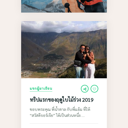
7 years ago
The
World
แขกผู้มาเยือน
ทริปแรกของฤดูใบไม้ร่วง 2019
ขอบพระคุณ พี่น้ำตาล​ กับพี่แอ้ม​ ที่ให้
“สวัสดีจอร์เจีย” ได้เป็นส่วนหนึ่ง …