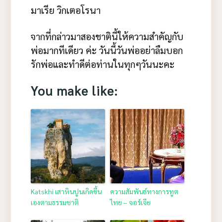
มาเรีย วิกเตอโรนา
จากที่กล่าวมาสองชาตินี้ให้ความสำคัญกับ
พ่อมากทีเดียว ค่ะ วันนี้วันพ่ออย่าลืมบอก
รักพ่อและทำดีต่อท่านในทุกๆวันนะคะ
You make like:
Katskhi เสาหินปูนเกิดขึ้น
ความสัมพันธ์ทางการทูต
เองตามธรรมชาติ
ไทย – จอร์เจีย