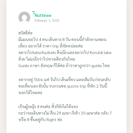
์ีNuttinee
February 3, 2020
สวัสดีค่่ะ
มีแผนจะไป 4 คน เดินทาง 8 วัน ตอนนี้กำลังหาแพลน
เที่ยว อยากได้ ราคา trip ที่จัดหน่อยค่ะ
อยากไปนอน Kazbeki คืนนึง และอยากไป Koruldi lake
ด้วย ไม่แน่ใจว่าไปทางเดียวกันไหม
Guide ภาษา อังกฤษ ก็ได้ค่ะ ถ้าราคาถูกกว่า guide ไทย
อยากอยู่ Tblisi แค่ วันไป เดินเที่ยว และเต็มวัน ก่อนกลับ
ขอเที่ยวเอง ดังนั้น รบกวนขอ quote trip ที่หัก 2 วันนี้
ออกได้ไหมคะ
เป็นผู้หญิง 4 คนค่ะ ตั๋วก็ยังไม่ได้จอง
กะว่าจะเดินทางไม่ คืน 29 เมษา ก็เช้า 30 เมษาค่ะ กลับ 7
หรือ 8 ขึ้นอยู่กับ flight ค่ะ